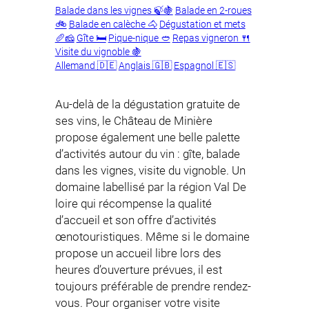
Balade dans les vignes 🍃🍇
Balade en 2-roues
🚲
Balade en calèche 🐴
Dégustation et mets
🥖🧀
Gîte 🛏️
Pique-nique 🥙
Repas vigneron 🍴
Visite du vignoble 🍇
Allemand 🇩🇪
Anglais 🇬🇧
Espagnol 🇪🇸
Au-delà de la dégustation gratuite de
ses vins, le Château de Minière
propose également une belle palette
d’activités autour du vin : gîte, balade
dans les vignes, visite du vignoble. Un
domaine labellisé par la région Val De
loire qui récompense la qualité
d’accueil et son offre d’activités
œnotouristiques. Même si le domaine
propose un accueil libre lors des
heures d’ouverture prévues, il est
toujours préférable de prendre rendez-
vous. Pour organiser votre visite