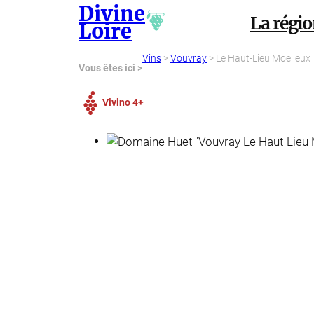
Divine
Aller
La régi
Loire
au
contenu
Vins
>
Vouvray
> Le Haut-Lieu Moelleux
Vous êtes ici >
Vivino 4+