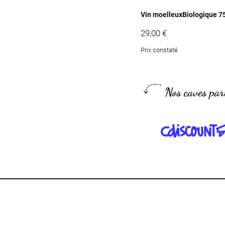
Vin moelleux
Biologique 7
29,00
€
Prix constaté
Nos caves par