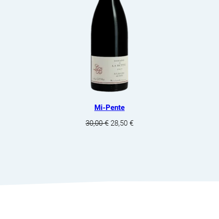
Mi-Pente
Le
Le
30,00
€
28,50
€
prix
prix
initial
actuel
était :
est :
30,00 €.
28,50 €.