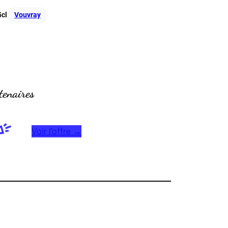
5cl
Vouvray
tenaires
Voir l’offre →