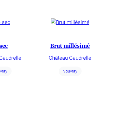
sec
Brut millésimé
Gaudrelle
Château Gaudrelle
vray
Vouvray